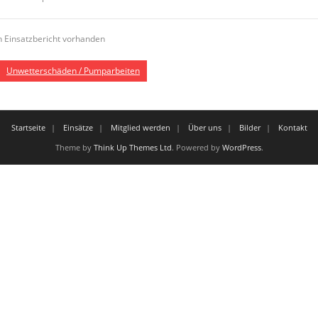
n Einsatzbericht vorhanden
Unwetterschäden / Pumparbeiten
Startseite
Einsätze
Mitglied werden
Über uns
Bilder
Kontakt
Theme by
Think Up Themes Ltd
. Powered by
WordPress
.