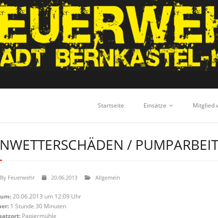
Startseite
Einsätze
Mitglied
NWETTERSCHÄDEN / PUMPARBEI
By
Feuerwehr
20.06.2013
Allgemein
tum:
20.06.2013 um 12:09 Uhr
er:
1 Stunde 30 Minuten
satzort:
Papiermühle