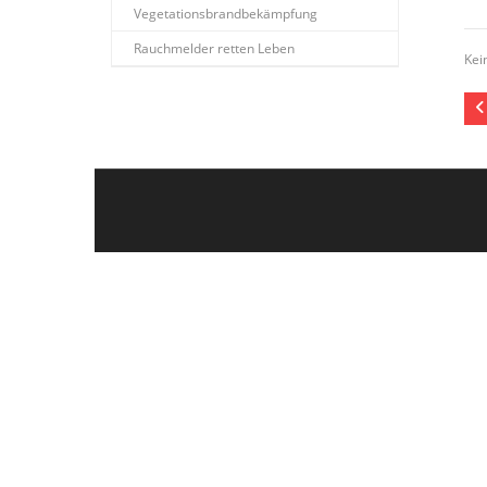
Vegetationsbrandbekämpfung
Rauchmelder retten Leben
Kei