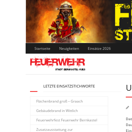
Skip
to
content
Startseite
Neuigkeiten
Einsätze 2026
U
LETZTE EINSATZSTICHWORTE
Flächenbrand groß – Graach
Gebäudebrand in Wittlich
Da
Feuerwehrfest Feuerwehr Bernkastel
Dau
Zusatzausstattung zur
Ein