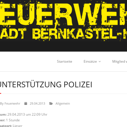
Startseite
Einsätze
Mitglied
NTERSTÜTZUNG POLIZEI
By
Feuerwehr
29.04.2013
Allgemein
tum:
29.04.2013 um 22:09 Uhr
er:
1 Stunde
satzort:
Lieser