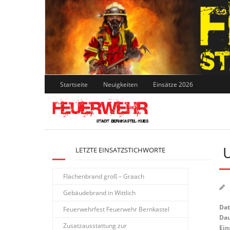
Skip
to
content
Startseite
Neuigkeiten
Einsätze 2026
U
LETZTE EINSATZSTICHWORTE
Flächenbrand groß – Graach
Gebäudebrand in Wittlich
Da
Feuerwehrfest Feuerwehr Bernkastel
Dau
Zusatzausstattung zur
Ein