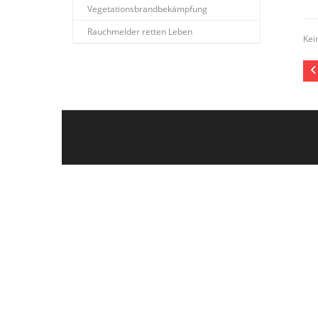
Vegetationsbrandbekämpfung
Rauchmelder retten Leben
Kei