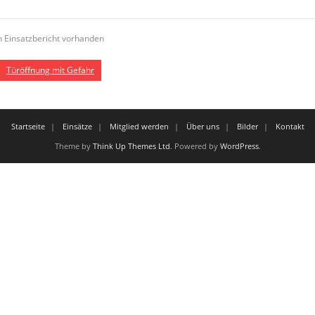
n Einsatzbericht vorhanden
Türöffnung mit Gefahr
Startseite
Einsätze
Mitglied werden
Über uns
Bilder
Kontakt
Theme by
Think Up Themes Ltd
. Powered by
WordPress
.