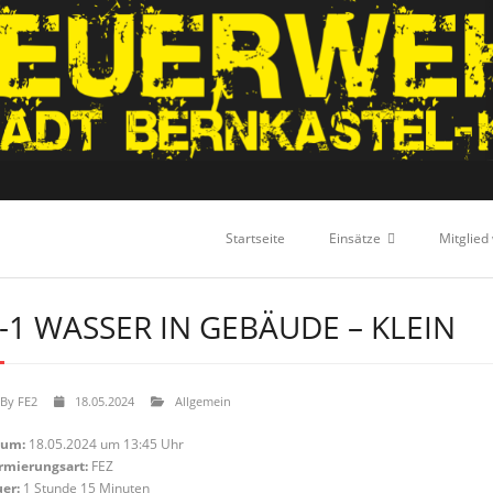
Startseite
Einsätze
Mitglied
-1 WASSER IN GEBÄUDE – KLEIN
By
FE2
18.05.2024
Allgemein
tum:
18.05.2024 um 13:45 Uhr
rmierungsart:
FEZ
er:
1 Stunde 15 Minuten