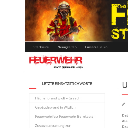
Skip
to
content
Startseite
Neuigkeiten
Einsätze 2026
U
LETZTE EINSATZSTICHWORTE
Flächenbrand groß – Graach
Gebäudebrand in Wittlich
Da
Feuerwehrfest Feuerwehr Bernkastel
Ala
Zusatzausstattung zur
Dau