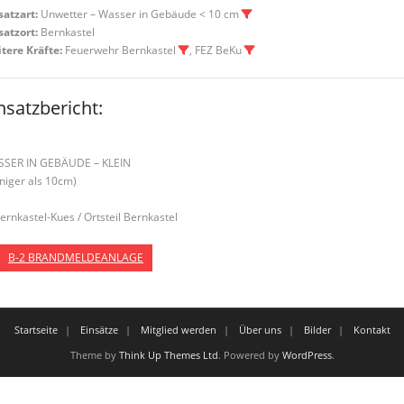
satzart:
Unwetter – Wasser in Gebäude < 10 cm
satzort:
Bernkastel
tere Kräfte:
Feuerwehr Bernkastel
, FEZ BeKu
nsatzbericht:
SER IN GEBÄUDE – KLEIN
niger als 10cm)
Bernkastel-Kues / Ortsteil Bernkastel
B-2 BRANDMELDEANLAGE
Startseite
Einsätze
Mitglied werden
Über uns
Bilder
Kontakt
Theme by
Think Up Themes Ltd
. Powered by
WordPress
.