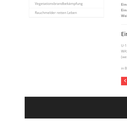
Vegetationsbrandbekämpfung
Ein
Ein
Rauchmelder retten Leben
Wei
Ei
U-1
WAS
(we
in 