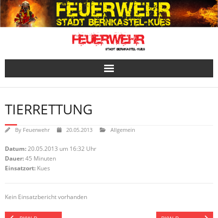
Skip
to
content
TIERRETTUNG
By
Feuerwehr
20.05.2013
Allgemein
Datum:
20.05.2013 um 16:32 Uhr
Dauer:
45 Minuten
Einsatzort:
Kues
Kein Einsatzbericht vorhanden