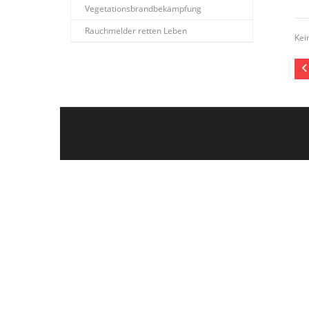
Vegetationsbrandbekämpfung
Rauchmelder retten Leben
Kei