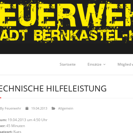
Startseite
Einsätze
Mitglied
ECHNISCHE HILFELEISTUNG
By
Feuerwehr
19.04.2013
Allgemein
tum:
19.04.2013 um 4:50 Uhr
er:
45 Minuten
satzort:
Kues