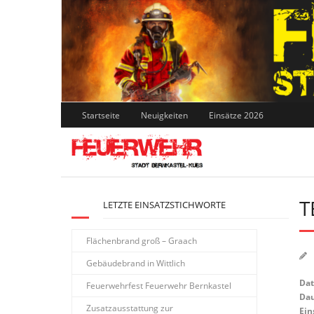
Skip
to
content
Startseite
Neuigkeiten
Einsätze 2026
T
LETZTE EINSATZSTICHWORTE
Flächenbrand groß – Graach
Gebäudebrand in Wittlich
Da
Feuerwehrfest Feuerwehr Bernkastel
Dau
Zusatzausstattung zur
Ein