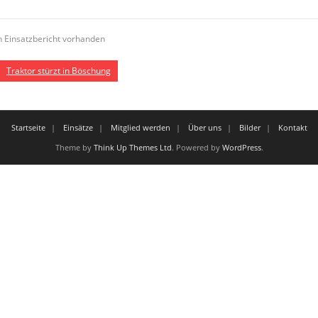
n Einsatzbericht vorhanden
Traktor stürzt in Böschung
Startseite
Einsätze
Mitglied werden
Über uns
Bilder
Kontakt
Theme by
Think Up Themes Ltd
. Powered by
WordPress
.