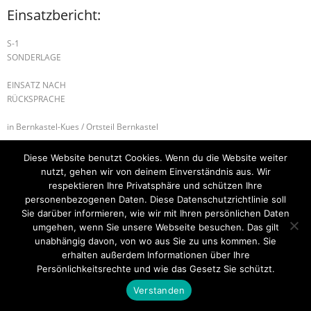
Einsatzbericht:
S-1
SONDERLAGE
EINSATZ NACH
RÜCKSPRACHE
in Bernkastel-Kues / Ortsteil Bernkastel
H-2 UNTERSTÜTZUNG RD
B1.02 BSW
Diese Website benutzt Cookies. Wenn du die Website weiter
nutzt, gehen wir von deinem Einverständnis aus. Wir
respektieren Ihre Privatsphäre und schützen Ihre
personenbezogenen Daten. Diese Datenschutzrichtlinie soll
Sie darüber informieren, wie wir mit Ihren persönlichen Daten
Startseite
Einsätze
Mitglied werden
Über uns
Bilder
Kontakt
umgehen, wenn Sie unsere Webseite besuchen. Das gilt
unabhängig davon, von wo aus Sie zu uns kommen. Sie
Theme by
Think Up Themes Ltd
. Powered by
WordPress
.
erhalten außerdem Informationen über Ihre
Persönlichkeitsrechte und wie das Gesetz Sie schützt.
Verstanden