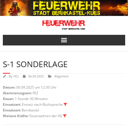
Skip
to
content
S-1 SONDERLAGE
By
FE2
06.09.2025
Allgemein
Datum:
06.09.2025 um 12:30 Uhr
Alarmierungsart:
FEZ
Dauer:
1 Stunde 30 Minuten
Einsatzart:
Einsatz nach Rücksprache
Einsatzort:
Bernkastel
Weitere Kräfte:
Feuerwehren der VG