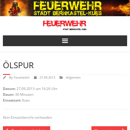
Skip
to
content
ÖLSPUR
By
Feuerwehr
27.09.2013
Allgemein
Datum:
27.09.2013 um 16:26 Uhr
Dauer:
30 Minuten
Einsatzort:
Kues
Kein Einsatzbericht vorhanden