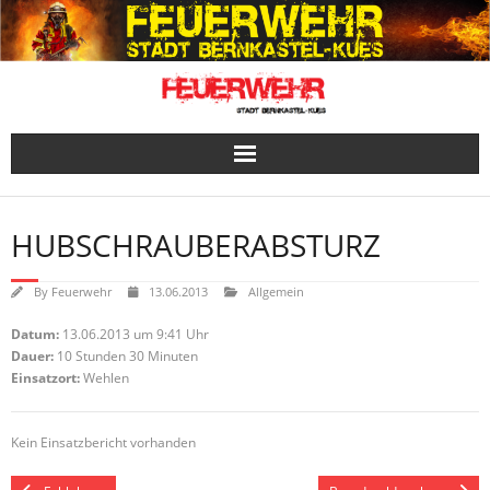
Skip
to
content
HUBSCHRAUBERABSTURZ
By
Feuerwehr
13.06.2013
Allgemein
Datum:
13.06.2013 um 9:41 Uhr
Dauer:
10 Stunden 30 Minuten
Einsatzort:
Wehlen
Kein Einsatzbericht vorhanden