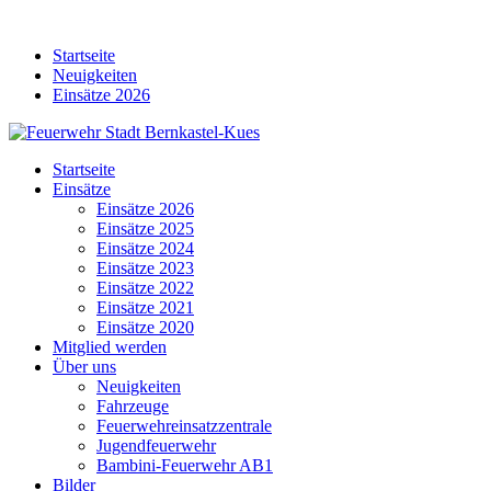
Skip
to
Startseite
content
Neuigkeiten
Einsätze 2026
Startseite
Einsätze
Einsätze 2026
Einsätze 2025
Einsätze 2024
Einsätze 2023
Einsätze 2022
Einsätze 2021
Einsätze 2020
Mitglied werden
Über uns
Neuigkeiten
Fahrzeuge
Feuerwehreinsatzzentrale
Jugendfeuerwehr
Bambini-Feuerwehr AB1
Bilder