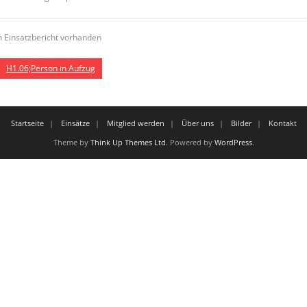
n Einsatzbericht vorhanden
H1.06;Person in Aufzug
Startseite
Einsätze
Mitglied werden
Über uns
Bilder
Kontakt
Theme by
Think Up Themes Ltd
. Powered by
WordPress
.