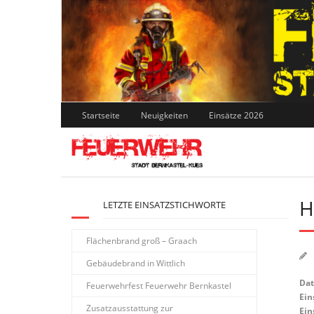
Skip
to
content
Startseite
Neuigkeiten
Einsätze 2026
H
LETZTE EINSATZSTICHWORTE
Flächenbrand groß – Graach
Gebäudebrand in Wittlich
Da
Feuerwehrfest Feuerwehr Bernkastel
Ein
Zusatzausstattung zur
Ein