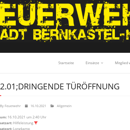
Startseite
Einsätze
Mitglied
2.01;DRINGENDE TÜRÖFFNUNG
By
Feuerwehr
16.10.2021
Allgemein
tum:
16.10.2021 um 2:40 Uhr
satzart:
Hilfeleistung
satzort:
Longkamp