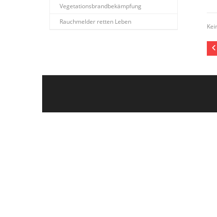
Vegetationsbrandbekämpfung
Rauchmelder retten Leben
Kei