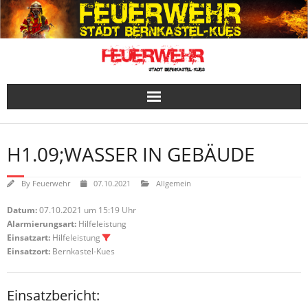
Skip
to
content
H1.09;WASSER IN GEBÄUDE
By
Feuerwehr
07.10.2021
Allgemein
Datum:
07.10.2021 um 15:19 Uhr
Alarmierungsart:
Hilfeleistung
Einsatzart:
Hilfeleistung
Einsatzort:
Bernkastel-Kues
Einsatzbericht: