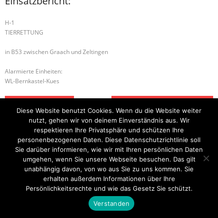
Einsatzbericht:
H-1
TIERRETTUNG
in B53 zwischen Graach und Zeltingen
Alarmierte Einheiten:
WL-Bernkastel-Kues
H-1 TIERRETTUNG
B-1 FAHRZEUGBRAND – KLEIN
Diese Website benutzt Cookies. Wenn du die Website weiter
nutzt, gehen wir von deinem Einverständnis aus. Wir
respektieren Ihre Privatsphäre und schützen Ihre
personenbezogenen Daten. Diese Datenschutzrichtlinie soll
Startseite
Einsätze
Mitglied werden
Über uns
Bilder
Sie darüber informieren, wie wir mit Ihren persönlichen Daten
Kontakt
umgehen, wenn Sie unsere Webseite besuchen. Das gilt
Theme by
Think Up Themes Ltd
. Powered by
WordPress
.
unabhängig davon, von wo aus Sie zu uns kommen. Sie
erhalten außerdem Informationen über Ihre
Persönlichkeitsrechte und wie das Gesetz Sie schützt.
Verstanden