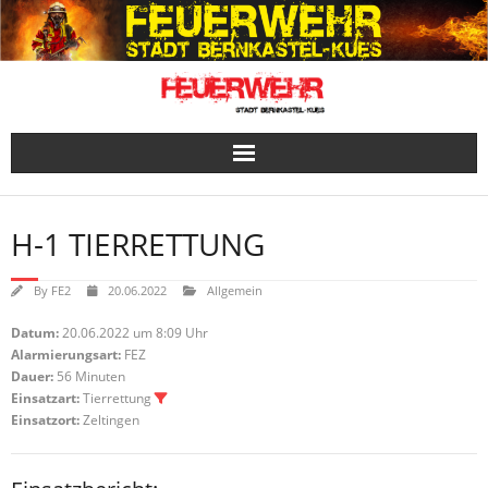
Skip
to
content
H-1 TIERRETTUNG
By
FE2
20.06.2022
Allgemein
Datum:
20.06.2022 um 8:09 Uhr
Alarmierungsart:
FEZ
Dauer:
56 Minuten
Einsatzart:
Tierrettung
Einsatzort:
Zeltingen