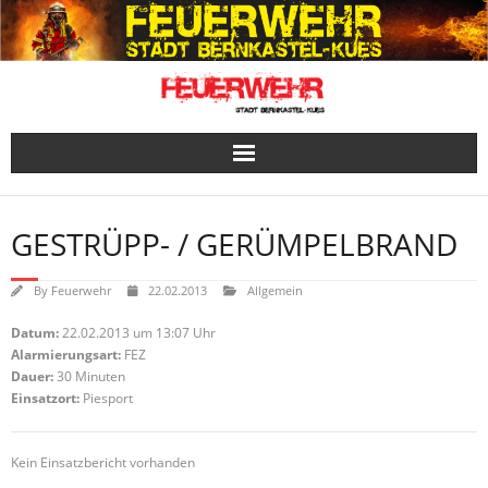
Skip
to
content
GESTRÜPP- / GERÜMPELBRAND
By
Feuerwehr
22.02.2013
Allgemein
Datum:
22.02.2013 um 13:07 Uhr
Alarmierungsart:
FEZ
Dauer:
30 Minuten
Einsatzort:
Piesport
Kein Einsatzbericht vorhanden