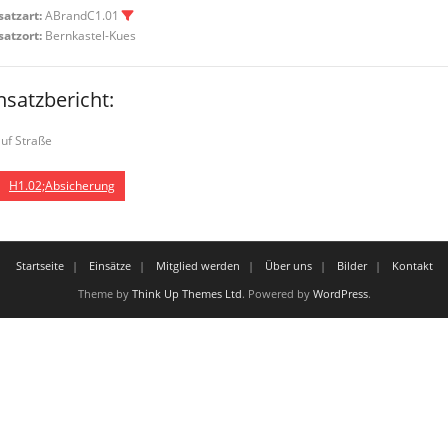
satzart:
ABrandC1.01
satzort:
Bernkastel-Kues
nsatzbericht:
auf Straße
H1.02;Absicherung
Startseite
Einsätze
Mitglied werden
Über uns
Bilder
Kontakt
Theme by
Think Up Themes Ltd
. Powered by
WordPress
.