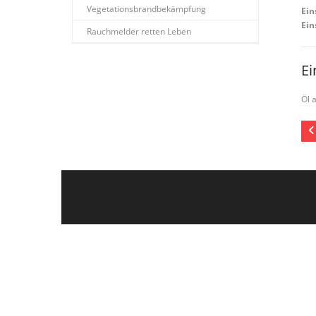
Vegetationsbrandbekämpfung
Ein
Ein
Rauchmelder retten Leben
Ei
Öl 