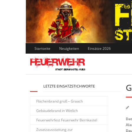
Skip
to
content
Startseite
Neuigkeiten
Einsätze 2026
G
LETZTE EINSATZSTICHWORTE
Flächenbrand groß – Graach
Gebäudebrand in Wittlich
Da
Feuerwehrfest Feuerwehr Bernkastel
Ala
Zusatzausstattung zur
Dau