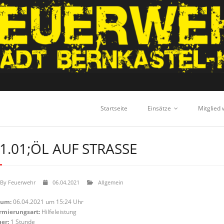
Startseite
Einsätze
Mitglied
1.01;ÖL AUF STRASSE
By
Feuerwehr
06.04.2021
Allgemein
tum:
06.04.2021 um 15:24 Uhr
rmierungsart:
Hilfeleistung
er:
1 Stunde