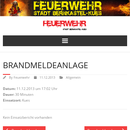
Skip
to
content
BRANDMELDEANLAGE
By
Feuerwehr
11.12.2013
Allgemein
Datum:
11.12.2013 um 17:02 Uhr
Dauer:
30 Minuten
Einsatzort:
Kues
Kein Einsatzbericht vorhanden