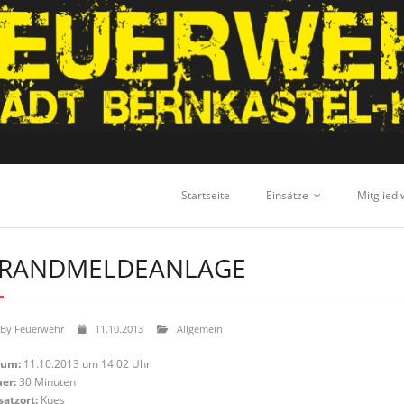
Startseite
Einsätze
Mitglied
RANDMELDEANLAGE
By
Feuerwehr
11.10.2013
Allgemein
tum:
11.10.2013 um 14:02 Uhr
er:
30 Minuten
satzort:
Kues