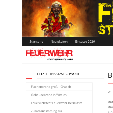
Skip
to
content
Startseite
Neuigkeiten
Einsätze 2026
B
LETZTE EINSATZSTICHWORTE
Flächenbrand groß – Graach
Gebäudebrand in Wittlich
Da
Feuerwehrfest Feuerwehr Bernkastel
Dau
Zusatzausstattung zur
Ein