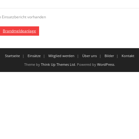
n Einsatzbericht vorhanden
Brandmeldeanlage
Startseite
Einsätze
Mitglied werden
Über uns
Bilder
Kontakt
Theme by
Think Up Themes Ltd
. Powered by
WordPress
.