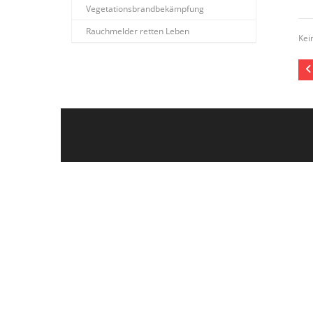
Vegetationsbrandbekämpfung
Rauchmelder retten Leben
Kei