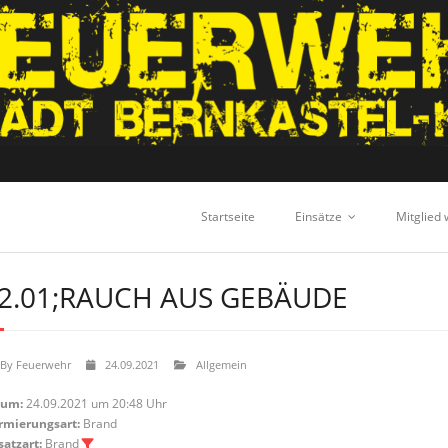
Startseite
Einsätze
Mitglied
2.01;RAUCH AUS GEBÄUDE
By
Feuerwehr
24.09.2021
Allgemein
tum:
24.09.2021 um 20:48 Uhr
rmierungsart:
Brand
satzart:
Brand