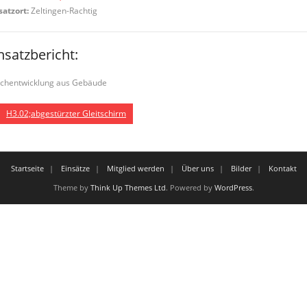
satzort:
Zeltingen-Rachtig
nsatzbericht:
chentwicklung aus Gebäude
H3.02;abgestürzter Gleitschirm
Startseite
Einsätze
Mitglied werden
Über uns
Bilder
Kontakt
Theme by
Think Up Themes Ltd
. Powered by
WordPress
.