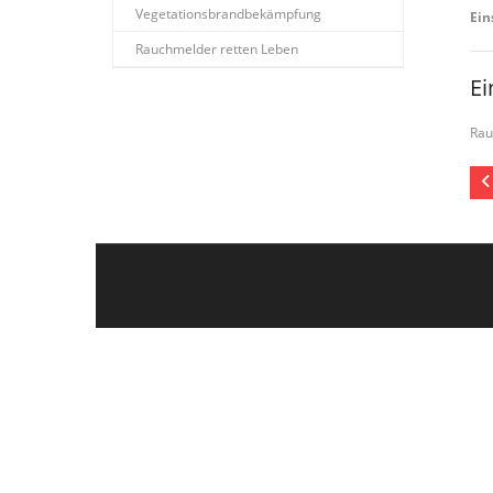
Vegetationsbrandbekämpfung
Ein
Rauchmelder retten Leben
Ei
Rau