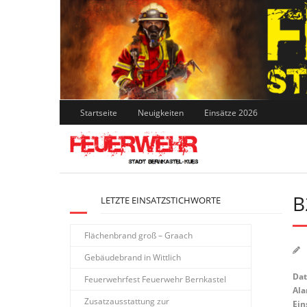
Skip
to
content
Startseite
Neuigkeiten
Einsätze 2026
B
LETZTE EINSATZSTICHWORTE
Flächenbrand groß – Graach
Gebäudebrand in Wittlich
Da
Feuerwehrfest Feuerwehr Bernkastel
Ala
Zusatzausstattung zur
Ein