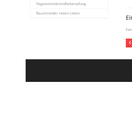
Vegetationsbrandbekämpfung
Rauchmelder retten Leben
Ei
Fah