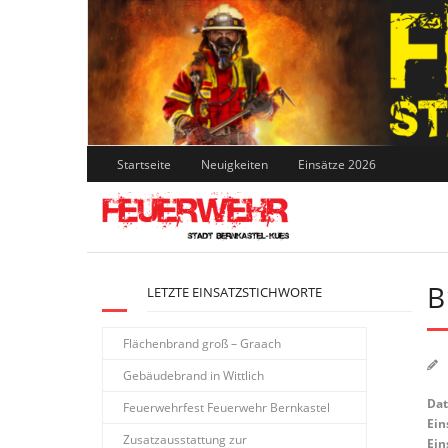
Skip
to
content
Startseite
Neuigkeiten
Einsätze 2026
B
LETZTE EINSATZSTICHWORTE
Flächenbrand groß – Graach
Gebäudebrand in Wittlich
Da
Feuerwehrfest Feuerwehr Bernkastel
Ein
Zusatzausstattung zur
Ein