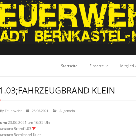
Startseite
Einsätze
Mitglied
1.03;FAHRZEUGBRAND KLEIN
By
Feuerwehr
23.06.2021
Allgemein
tum:
23.06.2021 um 16:35 Uhr
satzart:
Brand1.03
satzort:
Bernkastel-Kues