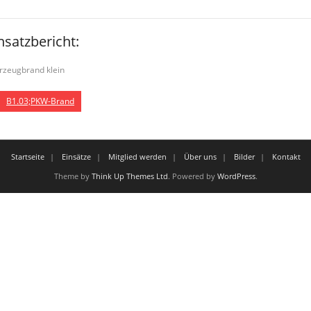
nsatzbericht:
rzeugbrand klein
B1.03;PKW-Brand
Startseite
Einsätze
Mitglied werden
Über uns
Bilder
Kontakt
Theme by
Think Up Themes Ltd
. Powered by
WordPress
.