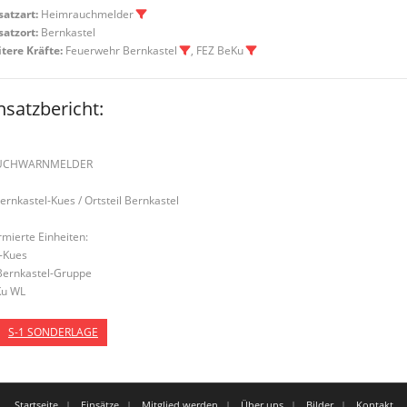
satzart:
Heimrauchmelder
satzort:
Bernkastel
tere Kräfte:
Feuerwehr Bernkastel
, FEZ BeKu
nsatzbericht:
UCHWARNMELDER
Bernkastel-Kues / Ortsteil Bernkastel
rmierte Einheiten:
-Kues
Bernkastel-Gruppe
u WL
S-1 SONDERLAGE
Startseite
Einsätze
Mitglied werden
Über uns
Bilder
Kontakt