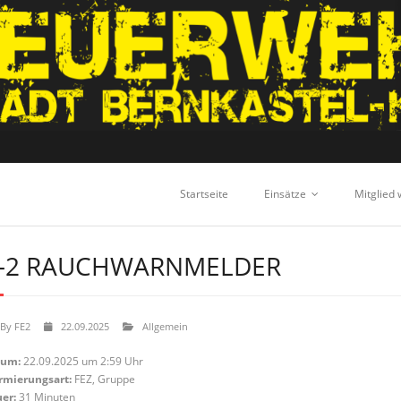
Startseite
Einsätze
Mitglied
-2 RAUCHWARNMELDER
By
FE2
22.09.2025
Allgemein
tum:
22.09.2025 um 2:59 Uhr
rmierungsart:
FEZ, Gruppe
er:
31 Minuten