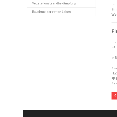
Vegetationsbrandbekämpfung
Ein
Ein
Rauchmelder retten Leben
Wei
Ei
B-2
RA
in 
Ala
FEZ
FF-
BeK