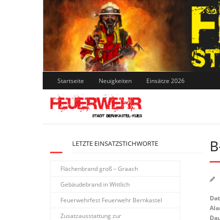
Skip
to
content
Startseite
Neuigkeiten
Einsätze 2026
B
LETZTE EINSATZSTICHWORTE
Flächenbrand groß – Graach
Gebäudebrand in Wittlich
Da
Feuerwehrfest Feuerwehr Bernkastel
Ala
Zusatzausstattung zur
Dau