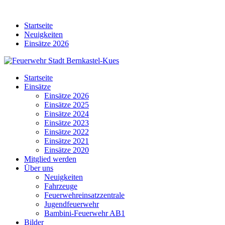
Skip
to
Startseite
content
Neuigkeiten
Einsätze 2026
Startseite
Einsätze
Einsätze 2026
Einsätze 2025
Einsätze 2024
Einsätze 2023
Einsätze 2022
Einsätze 2021
Einsätze 2020
Mitglied werden
Über uns
Neuigkeiten
Fahrzeuge
Feuerwehreinsatzzentrale
Jugendfeuerwehr
Bambini-Feuerwehr AB1
Bilder