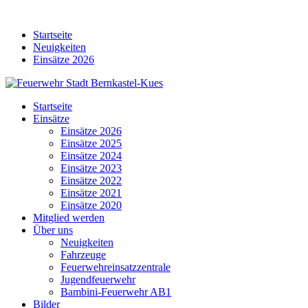
Skip
to
Startseite
content
Neuigkeiten
Einsätze 2026
Startseite
Einsätze
Einsätze 2026
Einsätze 2025
Einsätze 2024
Einsätze 2023
Einsätze 2022
Einsätze 2021
Einsätze 2020
Mitglied werden
Über uns
Neuigkeiten
Fahrzeuge
Feuerwehreinsatzzentrale
Jugendfeuerwehr
Bambini-Feuerwehr AB1
Bilder