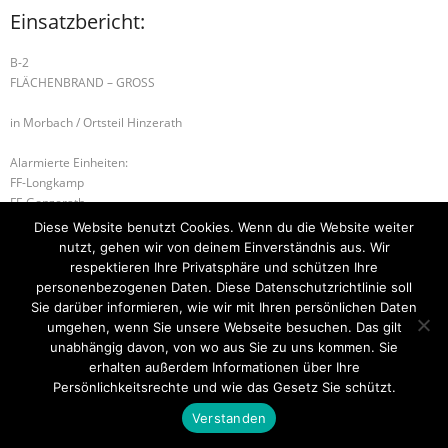
Einsatzbericht:
B-2
FLÄCHENBRAND – GROSS
in Morbach / Ortsteil Hinzerath
Alarmierte Einheiten:
FF-Longkamp
FF-Gonzerath
FF-Hinzerath
Diese Website benutzt Cookies. Wenn du die Website weiter
nutzt, gehen wir von deinem Einverständnis aus. Wir
H-1 TRAGEHILFE FÜR DEN RETTUNGSDIENST
respektieren Ihre Privatsphäre und schützen Ihre
personenbezogenen Daten. Diese Datenschutzrichtlinie soll
B-2 FLÄCHENBRAND – GROSS
Sie darüber informieren, wie wir mit Ihren persönlichen Daten
umgehen, wenn Sie unsere Webseite besuchen. Das gilt
unabhängig davon, von wo aus Sie zu uns kommen. Sie
erhalten außerdem Informationen über Ihre
Startseite
Einsätze
Mitglied werden
Über uns
Bilder
Persönlichkeitsrechte und wie das Gesetz Sie schützt.
Kontakt
Verstanden
Theme by
Think Up Themes Ltd
. Powered by
WordPress
.