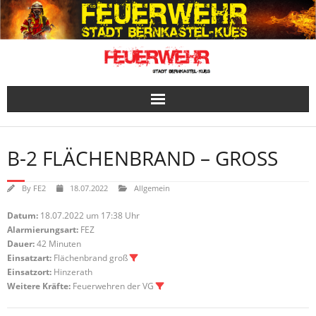
Skip
to
content
B-2 FLÄCHENBRAND – GROSS
By
FE2
18.07.2022
Allgemein
Datum:
18.07.2022 um 17:38 Uhr
Alarmierungsart:
FEZ
Dauer:
42 Minuten
Einsatzart:
Flächenbrand groß
Einsatzort:
Hinzerath
Weitere Kräfte:
Feuerwehren der VG