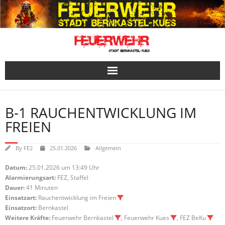
Skip
to
content
B-1 RAUCHENTWICKLUNG IM
FREIEN
By
FE2
25.01.2026
Allgemein
Datum:
25.01.2026 um 13:49 Uhr
Alarmierungsart:
FEZ, Staffel
Dauer:
41 Minuten
Einsatzart:
Rauchentwicklung im Freien
Einsatzort:
Bernkastel
Weitere Kräfte:
Feuerwehr Bernkastel
, Feuerwehr Kues
, FEZ BeKu