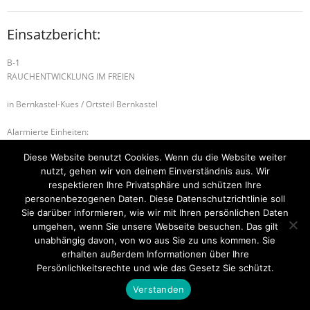
Einsatzbericht:
B-1
RAUCHENTWICKLUNG IM FREIEN
in Bernkastel-Kues / Ortsteil Bernkastel
Alarmierte Einheiten:
FEZ-Kues
Diese Website benutzt Cookies. Wenn du die Website weiter
FF-Bernkastel-Gruppe
nutzt, gehen wir von deinem Einverständnis aus. Wir
BeKu WL
respektieren Ihre Privatsphäre und schützen Ihre
personenbezogenen Daten. Diese Datenschutzrichtlinie soll
B-2 BRANDMELDEANLAGE
B-2 BRANDMELDEANLAGE
Sie darüber informieren, wie wir mit Ihren persönlichen Daten
umgehen, wenn Sie unsere Webseite besuchen. Das gilt
unabhängig davon, von wo aus Sie zu uns kommen. Sie
erhalten außerdem Informationen über Ihre
Startseite
Einsätze
Mitglied werden
Über uns
Bilder
Persönlichkeitsrechte und wie das Gesetz Sie schützt.
Kontakt
Verstanden
Theme by
Think Up Themes Ltd
. Powered by
WordPress
.