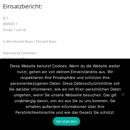
Einsatzbericht:
B-1
BRAND 1
(Stufe 1 von 4)
in Bernkastel-Kues / Ortsteil Kues
Alarmierte Einheiten:
FF-Kues-Staffel
FF-Bernkastel-Gruppe
Diese Website benutzt Cookies. Wenn du die Website weiter
BeKu WL
nutzt, gehen wir von deinem Einverständnis aus. Wir
respektieren Ihre Privatsphäre und schützen Ihre
B-2 BRANDMELDEANLAGE
B-1 BRANDNACHSCHAU
personenbezogenen Daten. Diese Datenschutzrichtlinie soll
Sie darüber informieren, wie wir mit Ihren persönlichen Daten
umgehen, wenn Sie unsere Webseite besuchen. Das gilt
unabhängig davon, von wo aus Sie zu uns kommen. Sie
erhalten außerdem Informationen über Ihre
Startseite
Einsätze
Mitglied werden
Über uns
Bilder
Kontakt
Persönlichkeitsrechte und wie das Gesetz Sie schützt.
Theme by
Think Up Themes Ltd
. Powered by
WordPress
.
Verstanden