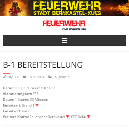
Skip
to
content
B-1 BEREITSTELLUNG
By
FE2
09.05.2024
Allgemein
Datum:
09.05.2024 um 9:07 Uhr
Alarmierungsart:
FEZ
Dauer:
1 Stunde 33 Minuten
Einsatzart:
Brand 1
Einsatzort:
Kues
Weitere Kräfte:
Feuerwehr Bernkastel
, FEZ BeKu