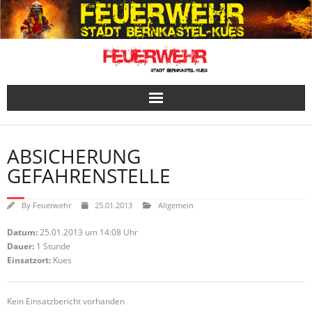
Skip
to
content
ABSICHERUNG
GEFAHRENSTELLE
By
Feuerwehr
25.01.2013
Allgemein
Datum:
25.01.2013 um 14:08 Uhr
Dauer:
1 Stunde
Einsatzort:
Kues
Kein Einsatzbericht vorhanden