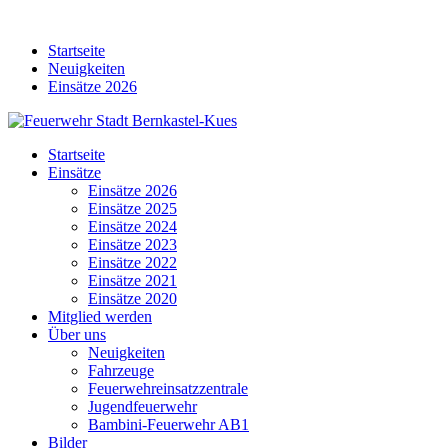
Skip
to
Startseite
content
Neuigkeiten
Einsätze 2026
Startseite
Einsätze
Einsätze 2026
Einsätze 2025
Einsätze 2024
Einsätze 2023
Einsätze 2022
Einsätze 2021
Einsätze 2020
Mitglied werden
Über uns
Neuigkeiten
Fahrzeuge
Feuerwehreinsatzzentrale
Jugendfeuerwehr
Bambini-Feuerwehr AB1
Bilder