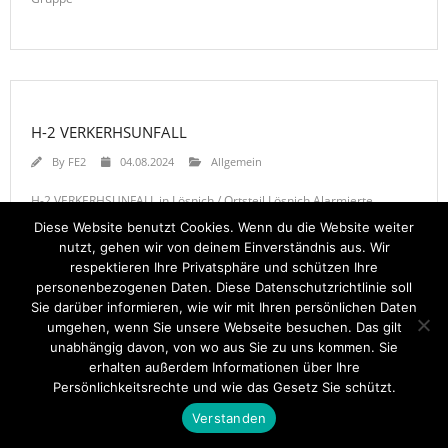
H-2 VERKERHSUNFALL
By
FE2
04.08.2024
Allgemein
H-2 VERKERHSUNFALL in Lösnich / Ortsteil Lösnich Alarmierte
Einheiten: FEZ-Kues FF-Zeltingen-Rachtig-Gruppe FF-Erden-Lösnich
Diese Website benutzt Cookies. Wenn du die Website weiter
BeKu WL Gruppe
nutzt, gehen wir von deinem Einverständnis aus. Wir
respektieren Ihre Privatsphäre und schützen Ihre
personenbezogenen Daten. Diese Datenschutzrichtlinie soll
Sie darüber informieren, wie wir mit Ihren persönlichen Daten
umgehen, wenn Sie unsere Webseite besuchen. Das gilt
unabhängig davon, von wo aus Sie zu uns kommen. Sie
erhalten außerdem Informationen über Ihre
Startseite
Einsätze
Mitglied werden
Über uns
Bilder
Persönlichkeitsrechte und wie das Gesetz Sie schützt.
Kontakt
Verstanden
Theme by
Think Up Themes Ltd
. Powered by
WordPress
.