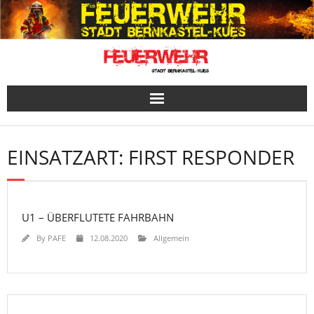
Skip
to
content
EINSATZART:
FIRST RESPONDER
U1 – ÜBERFLUTETE FAHRBAHN
By
PAFE
12.08.2020
Allgemein