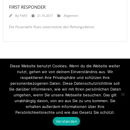
FIRST RESPONDER
By
PAFE
21.10.2017
Allgemein
Die Feuerwehr Kues unterstützte den Rettungsdienst.
Diese Website benutzt Cookies. Wenn du die Website weiter
Startseite
Einsätze
Mitglied werden
Über uns
Bilder
Kontakt
nutzt, gehen wir von deinem Einverständnis aus. Wir
respektieren Ihre Privatsphäre und schützen Ihre
Theme by
Think Up Themes Ltd
. Powered by
WordPress
.
personenbezogenen Daten. Diese Datenschutzrichtlinie soll
Sie darüber informieren, wie wir mit Ihren persönlichen Daten
umgehen, wenn Sie unsere Webseite besuchen. Das gilt
unabhängig davon, von wo aus Sie zu uns kommen. Sie
erhalten außerdem Informationen über Ihre
Persönlichkeitsrechte und wie das Gesetz Sie schützt.
Verstanden