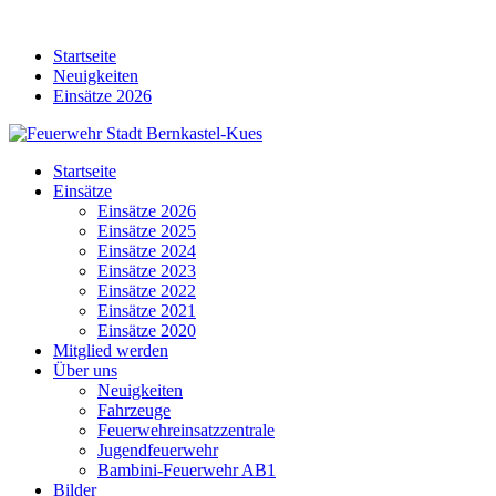
Skip
to
Startseite
content
Neuigkeiten
Einsätze 2026
Startseite
Einsätze
Einsätze 2026
Einsätze 2025
Einsätze 2024
Einsätze 2023
Einsätze 2022
Einsätze 2021
Einsätze 2020
Mitglied werden
Über uns
Neuigkeiten
Fahrzeuge
Feuerwehreinsatzzentrale
Jugendfeuerwehr
Bambini-Feuerwehr AB1
Bilder