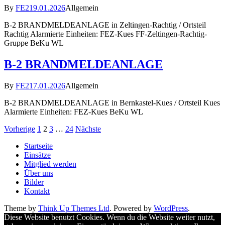
By
FE2
19.01.2026
Allgemein
B-2 BRANDMELDEANLAGE in Zeltingen-Rachtig / Ortsteil
Rachtig Alarmierte Einheiten: FEZ-Kues FF-Zeltingen-Rachtig-
Gruppe BeKu WL
B-2 BRANDMELDEANLAGE
By
FE2
17.01.2026
Allgemein
B-2 BRANDMELDEANLAGE in Bernkastel-Kues / Ortsteil Kues
Alarmierte Einheiten: FEZ-Kues BeKu WL
Seitennummerierung
Vorherige
1
2
3
…
24
Nächste
der
Startseite
Einsätze
Beiträge
Mitglied werden
Über uns
Bilder
Kontakt
Theme by
Think Up Themes Ltd
. Powered by
WordPress
.
Diese Website benutzt Cookies. Wenn du die Website weiter nutzt,