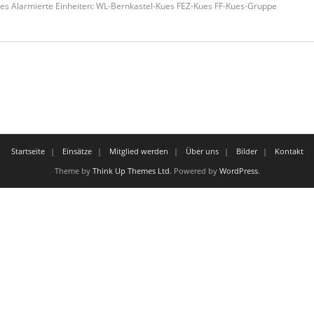
s Alarmierte Einheiten: WL-Bernkastel-Kues FEZ-Kues FF-Kues-Gruppe
Startseite
Einsätze
Mitglied werden
Über uns
Bilder
Kontakt
Theme by
Think Up Themes Ltd
. Powered by
WordPress
.