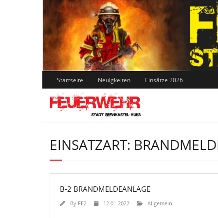
Skip
to
content
Startseite
Neuigkeiten
Einsätze 2026
EINSATZART:
BRANDMELD
B-2 BRANDMELDEANLAGE
By
FE2
12.01.2022
Allgemein