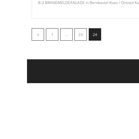
B-2 BRANDMELDEANLAGE in Bernkastel-Kues / Ortsteil Kue
1
…
23
24