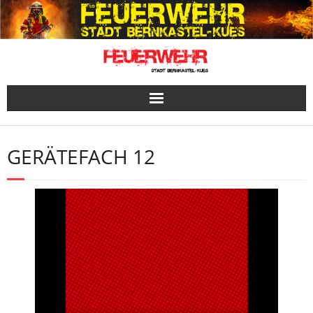
Skip
to
content
GERÄTEFACH 12