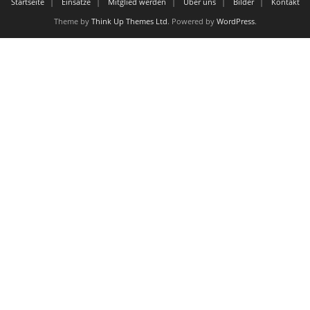
Startseite
Einsätze
Mitglied werden
Über uns
Bilder
Kontakt
Theme by
Think Up Themes Ltd
. Powered by
WordPress
.