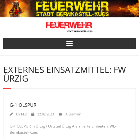
Skip
to
content
EXTERNES EINSATZMITTEL:
FW
ÜRZIG
G-1 ÖLSPUR
By
FE2
22.02.2023
Allgemein
G-1 ÖLSPUR in Ürzig / Ortsteil Ürzig Alarmierte Einheiten: WL-
Bernkastel-Kues