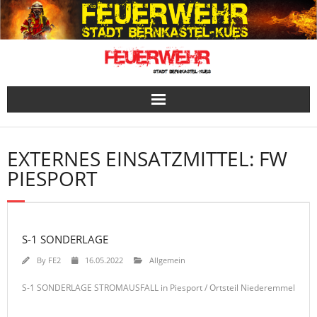
Skip
to
content
EXTERNES EINSATZMITTEL:
FW
PIESPORT
S-1 SONDERLAGE
By
FE2
16.05.2022
Allgemein
S-1 SONDERLAGE STROMAUSFALL in Piesport / Ortsteil Niederemmel