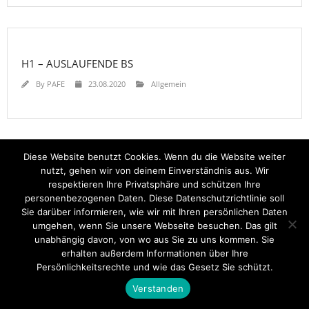
H1 – AUSLAUFENDE BS
By
PAFE
23.08.2020
Allgemein
Diese Website benutzt Cookies. Wenn du die Website weiter
nutzt, gehen wir von deinem Einverständnis aus. Wir
Startseite
Einsätze
Mitglied werden
Über uns
Bilder
respektieren Ihre Privatsphäre und schützen Ihre
Kontakt
personenbezogenen Daten. Diese Datenschutzrichtlinie soll
Theme by
Think Up Themes Ltd
. Powered by
WordPress
.
Sie darüber informieren, wie wir mit Ihren persönlichen Daten
umgehen, wenn Sie unsere Webseite besuchen. Das gilt
unabhängig davon, von wo aus Sie zu uns kommen. Sie
erhalten außerdem Informationen über Ihre
Persönlichkeitsrechte und wie das Gesetz Sie schützt.
Verstanden