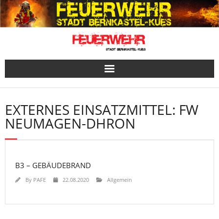
Skip
to
content
EXTERNES EINSATZMITTEL:
FW
NEUMAGEN-DHRON
B3 – GEBÄUDEBRAND
By
PAFE
22.08.2020
Allgemein