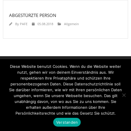
ABGESTÜRZTE PERSON
By
PAFE
05.08.2018
Allgemein
Startseite
Einsätze
Mitglied werden
Über uns
Bilder
Diese Website benutzt Cookies. Wenn du die Website weiter
Kontakt
nutzt, gehen wir von deinem Einverständnis aus. Wir
Theme by
Think Up Themes Ltd
. Powered by
WordPress
.
respektieren Ihre Privatsphäre und schützen Ihre
personenbezogenen Daten. Diese Datenschutzrichtlinie soll
Sie darüber informieren, wie wir mit Ihren persönlichen Daten
umgehen, wenn Sie unsere Webseite besuchen. Das gilt
unabhängig davon, von wo aus Sie zu uns kommen. Sie
erhalten außerdem Informationen über Ihre
Persönlichkeitsrechte und wie das Gesetz Sie schützt.
Verstanden