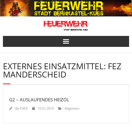
Skip
to
content
EXTERNES EINSATZMITTEL:
FEZ
MANDERSCHEID
G2 – AUSLAUFENDES HEIZÖL
By
PAFE
10.01.2019
Allgemein