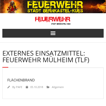
Skip
to
content
EXTERNES EINSATZMITTEL:
FEUERWEHR MÜLHEIM (TLF)
FLÄCHENBRAND
By
PAFE
05.10.2018
Allgemein