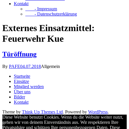
Kontakt
- Impressum
- Datenschutzerklärung
Externes Einsatzmittel:
Feuerwehr Kue
Türöffnung
By
PAFE
04.07.2018
Allgemein
Startseite
Einsätze
Mitglied werden
Über uns
Bilder
Kontakt
Theme by
Think Up Themes Ltd
. Powered by
WordPress
.
Diese Website benutzt Cookies. Wenn du die Website weiter nutzt,
gehen wir von deinem Einverständnis aus. Wir respektieren Ihre
Privatsphäre und schützen Ihre personenbezogenen Daten. Diese