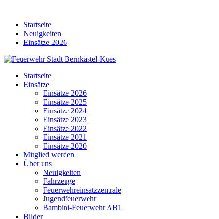
Skip
to
Startseite
content
Neuigkeiten
Einsätze 2026
Startseite
Einsätze
Einsätze 2026
Einsätze 2025
Einsätze 2024
Einsätze 2023
Einsätze 2022
Einsätze 2021
Einsätze 2020
Mitglied werden
Über uns
Neuigkeiten
Fahrzeuge
Feuerwehreinsatzzentrale
Jugendfeuerwehr
Bambini-Feuerwehr AB1
Bilder