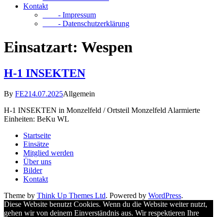
Kontakt
- Impressum
- Datenschutzerklärung
Einsatzart:
Wespen
H-1 INSEKTEN
By
FE2
14.07.2025
Allgemein
H-1 INSEKTEN in Monzelfeld / Ortsteil Monzelfeld Alarmierte
Einheiten: BeKu WL
Startseite
Einsätze
Mitglied werden
Über uns
Bilder
Kontakt
Theme by
Think Up Themes Ltd
. Powered by
WordPress
.
Diese Website benutzt Cookies. Wenn du die Website weiter nutzt,
gehen wir von deinem Einverständnis aus. Wir respektieren Ihre