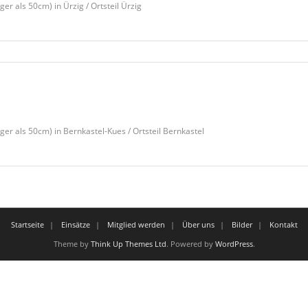
 als 50cm) in Ürzig / Ortsteil Ürzig
 als 50cm) in Bernkastel-Kues / Ortsteil Bernkastel
Startseite
Einsätze
Mitglied werden
Über uns
Bilder
Kontakt
Theme by
Think Up Themes Ltd
. Powered by
WordPress
.