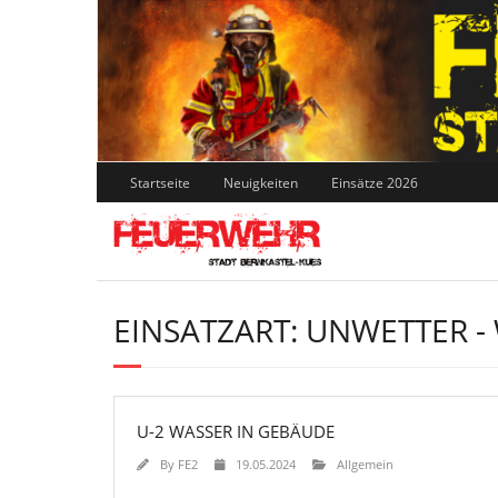
Skip
to
content
Startseite
Neuigkeiten
Einsätze 2026
EINSATZART:
UNWETTER - 
U-2 WASSER IN GEBÄUDE
By
FE2
19.05.2024
Allgemein