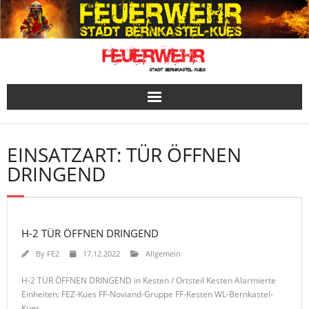
Skip
to
content
EINSATZART:
TÜR ÖFFNEN
DRINGEND
H-2 TÜR ÖFFNEN DRINGEND
By
FE2
17.12.2022
Allgemein
H-2 TÜR ÖFFNEN DRINGEND in Kesten / Ortsteil Kesten Alarmierte
Einheiten: FEZ-Kues FF-Noviand-Gruppe FF-Kesten WL-Bernkastel-
Kues