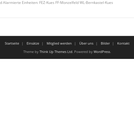
 Alarmierte Einheiten: FEZ-Kues FF-Monzelfeld WL-Bernkastel-Kues
Startseite
Einsätze
Mitglied werden
Über uns
Bilder
Kontakt
Theme by
Think Up Themes Ltd
. Powered by
WordPress
.