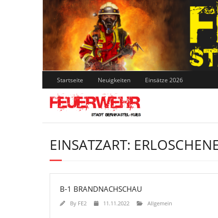
Skip
to
content
Startseite
Neuigkeiten
Einsätze 2026
EINSATZART:
ERLOSCHENE
B-1 BRANDNACHSCHAU
By
FE2
11.11.2022
Allgemein