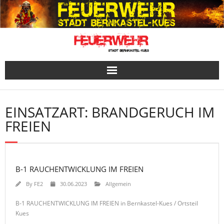
Skip
to
content
EINSATZART:
BRANDGERUCH IM
FREIEN
B-1 RAUCHENTWICKLUNG IM FREIEN
By
FE2
30.06.2023
Allgemein
B-1 RAUCHENTWICKLUNG IM FREIEN in Bernkastel-Kues / Ortsteil
Kues