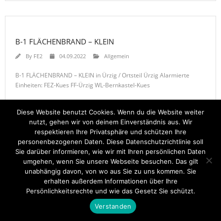
B-1 FLÄCHENBRAND – KLEIN
By
FE2
04.09.2022
Allgemein
B-1 FLÄCHENBRAND – KLEIN in Ürzig / Ortsteil Ürzig Alarmierte
Einheiten: FEZ-Kues FF-Ürzig WL-Bernkastel-Kues
Diese Website benutzt Cookies. Wenn du die Website weiter
nutzt, gehen wir von deinem Einverständnis aus. Wir
respektieren Ihre Privatsphäre und schützen Ihre
personenbezogenen Daten. Diese Datenschutzrichtlinie soll
Sie darüber informieren, wie wir mit Ihren persönlichen Daten
Startseite
Einsätze
Mitglied werden
Über uns
Bilder
Kontakt
umgehen, wenn Sie unsere Webseite besuchen. Das gilt
unabhängig davon, von wo aus Sie zu uns kommen. Sie
Theme by
Think Up Themes Ltd
. Powered by
WordPress
.
erhalten außerdem Informationen über Ihre
Persönlichkeitsrechte und wie das Gesetz Sie schützt.
Verstanden