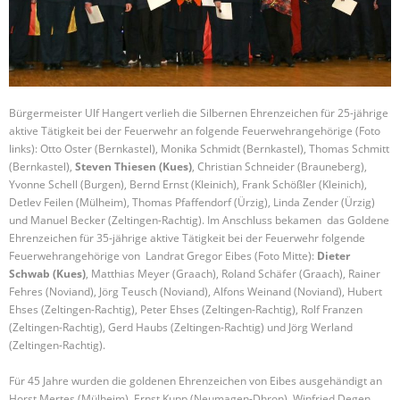
Bürgermeister Ulf Hangert verlieh die Silbernen Ehrenzeichen für 25-jährige
aktive Tätigkeit bei der Feuerwehr an folgende Feuerwehrangehörige (Foto
links): Otto Oster (Bernkastel), Monika Schmidt (Bernkastel), Thomas Schmitt
(Bernkastel),
Steven Thiesen (Kues)
, Christian Schneider (Brauneberg),
Yvonne Schell (Burgen), Bernd Ernst (Kleinich), Frank Schößler (Kleinich),
Detlev Feilen (Mülheim), Thomas Pfaffendorf (Ürzig), Linda Zender (Ürzig)
und Manuel Becker (Zeltingen-Rachtig). Im Anschluss bekamen das Goldene
Ehrenzeichen für 35-jährige aktive Tätigkeit bei der Feuerwehr folgende
Feuerwehrangehörige von Landrat Gregor Eibes (Foto Mitte):
Dieter
Schwab (Kues)
, Matthias Meyer (Graach), Roland Schäfer (Graach), Rainer
Fehres (Noviand), Jörg Teusch (Noviand), Alfons Weinand (Noviand), Hubert
Ehses (Zeltingen-Rachtig), Peter Ehses (Zeltingen-Rachtig), Rolf Franzen
(Zeltingen-Rachtig), Gerd Haubs (Zeltingen-Rachtig) und Jörg Werland
(Zeltingen-Rachtig).
Für 45 Jahre wurden die goldenen Ehrenzeichen von Eibes ausgehändigt an
Horst Mertes (Mülheim), Ernst Kupp (Neumagen-Dhron), Winfried Degen