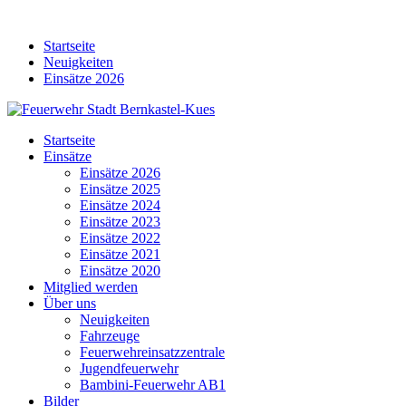
Skip
to
Startseite
content
Neuigkeiten
Einsätze 2026
Startseite
Einsätze
Einsätze 2026
Einsätze 2025
Einsätze 2024
Einsätze 2023
Einsätze 2022
Einsätze 2021
Einsätze 2020
Mitglied werden
Über uns
Neuigkeiten
Fahrzeuge
Feuerwehreinsatzzentrale
Jugendfeuerwehr
Bambini-Feuerwehr AB1
Bilder