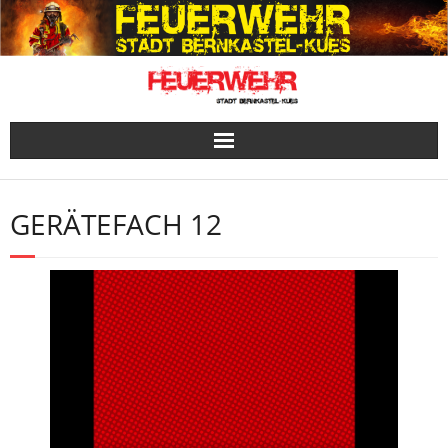
Skip
to
content
GERÄTEFACH 12