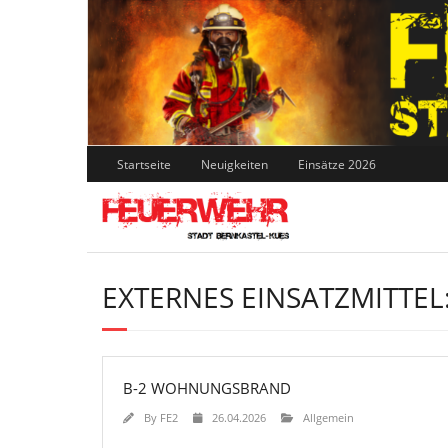
Skip
to
content
Startseite
Neuigkeiten
Einsätze 2026
EXTERNES EINSATZMITTEL
B-2 WOHNUNGSBRAND
By
FE2
26.04.2026
Allgemein