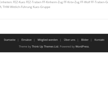
inheiten: FEZ-Kues FEZ-Traben FF-Kinheim-Zug FF-Kröv-Zug FF-Wolf FF-Traben-G
L THW-Wittlich-Führung Kues-Gruppe
Startseite
Einsätze
Mitglied werden
Über uns
Bilder
Kontakt
Theme by
Think Up Themes Ltd
. Powered by
WordPress
.