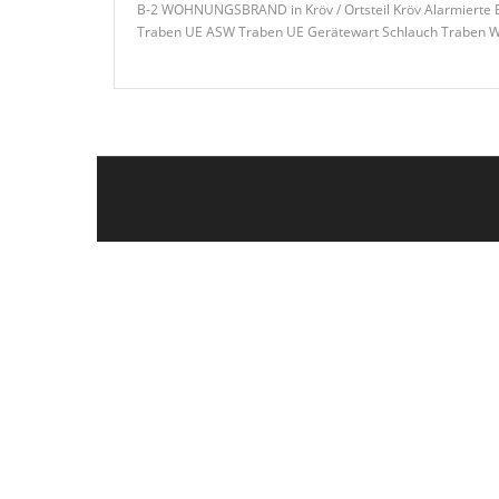
B-2 WOHNUNGSBRAND in Kröv / Ortsteil Kröv Alarmierte E
Traben UE ASW Traben UE Gerätewart Schlauch Traben W