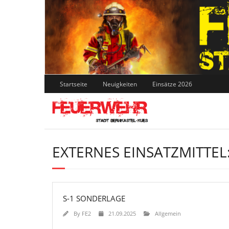
Skip
to
content
Startseite
Neuigkeiten
Einsätze 2026
EXTERNES EINSATZMITTEL
S-1 SONDERLAGE
By
FE2
21.09.2025
Allgemein