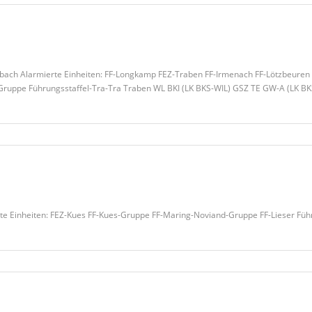
ch Alarmierte Einheiten: FF-Longkamp FEZ-Traben FF-Irmenach FF-Lötzbeuren 
-Gruppe Führungsstaffel-Tra-Tra Traben WL BKI (LK BKS-WIL) GSZ TE GW-A (LK BK
te Einheiten: FEZ-Kues FF-Kues-Gruppe FF-Maring-Noviand-Gruppe FF-Lieser Fü