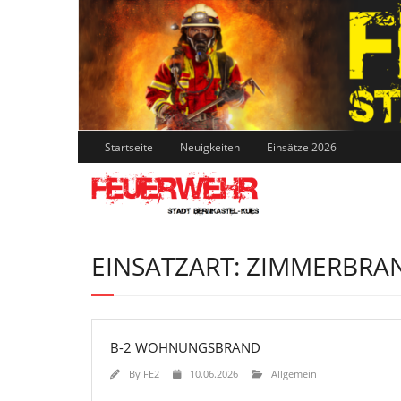
Skip
to
content
Startseite
Neuigkeiten
Einsätze 2026
EINSATZART:
ZIMMERBRA
B-2 WOHNUNGSBRAND
By
FE2
10.06.2026
Allgemein